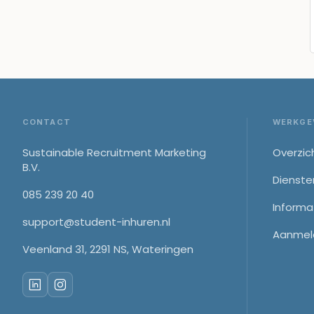
Footer
CONTACT
WERKGE
Sustainable Recruitment Marketing
Overzic
B.V.
Dienste
085 239 20 40
Informa
support@student-inhuren.nl
Aanmel
Veenland 31, 2291 NS, Wateringen