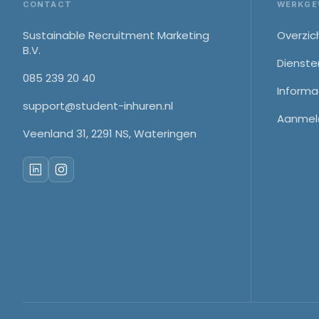
Footer
CONTACT
WERKGE
Sustainable Recruitment Marketing
Overzic
B.V.
Dienste
085 239 20 40
Informa
support@student-inhuren.nl
Aanmel
Veenland 31, 2291 NS, Wateringen