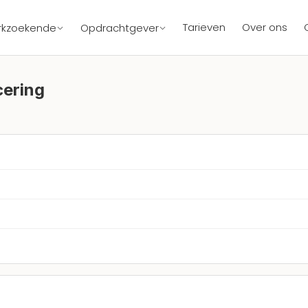
Tarieven
Over ons
rkzoekende
Opdrachtgever
cering