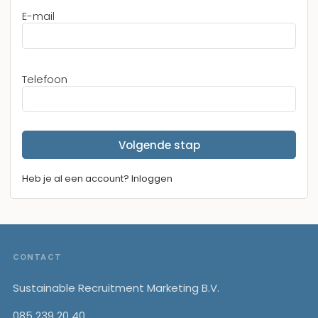
E-mail
Telefoon
Volgende stap
Heb je al een account? Inloggen
Footer
CONTACT
Sustainable Recruitment Marketing B.V.
085 239 20 40