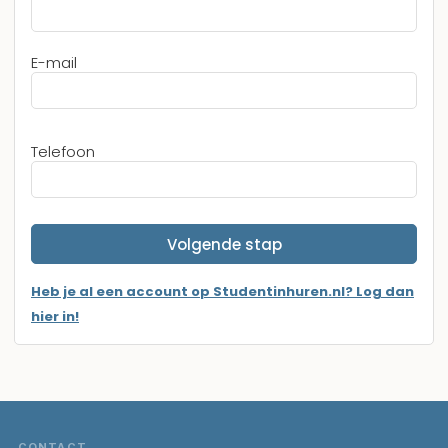
E-mail
Telefoon
Volgende stap
Heb je al een account op Studentinhuren.nl? Log dan
hier in!
CONTACT