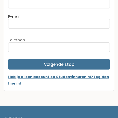
E-mail
Telefoon
Volgende stap
Heb je al een account op Studentinhuren.nl? Log dan
hier in!
CONTACT